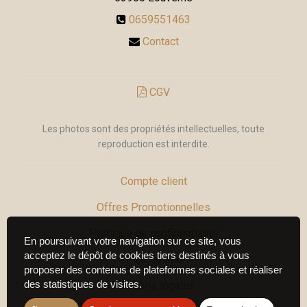
0659551463
Contact
CGV
Les photos sont des propriétés intellectuelles, toute
reproduction est interdite.
Compte client
Offres Promotionnelles
Politique de confidentialité
En poursuivant votre navigation sur ce site, vous
acceptez le dépôt de cookies tiers destinés à vous
Plan du site
proposer des contenus de plateformes sociales et réaliser
des statistiques de visites.
Mentions légales